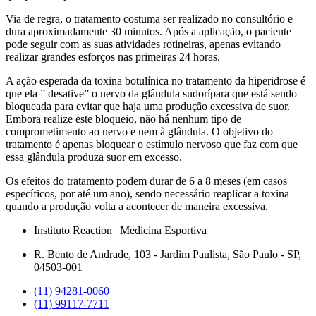
Via de regra, o tratamento costuma ser realizado no consultório e
dura aproximadamente 30 minutos. Após a aplicação, o paciente
pode seguir com as suas atividades rotineiras, apenas evitando
realizar grandes esforços nas primeiras 24 horas.
A ação esperada da toxina botulínica no tratamento da hiperidrose é
que ela ” desative” o nervo da glândula sudorípara que está sendo
bloqueada para evitar que haja uma produção excessiva de suor.
Embora realize este bloqueio, não há nenhum tipo de
comprometimento ao nervo e nem à glândula. O objetivo do
tratamento é apenas bloquear o estímulo nervoso que faz com que
essa glândula produza suor em excesso.
Os efeitos do tratamento podem durar de 6 a 8 meses (em casos
específicos, por até um ano), sendo necessário reaplicar a toxina
quando a produção volta a acontecer de maneira excessiva.
Instituto Reaction | Medicina Esportiva
R. Bento de Andrade, 103 - Jardim Paulista, São Paulo - SP,
04503-001
(11)‪ 94281‑0060‬
(11) ‪99117‑7711‬