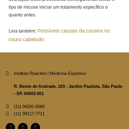
tipo de micose iniciar um tratamento específico o
quanto antes.
Possíveis causas da coceira no
Leia também:
couro cabeludo
Instituto Reaction | Medicina Esportiva
R. Bento de Andrade, 103 - Jardim Paulista, São Paulo
- SP, 04503-001
(11)‪ 94281‑0060‬
(11) ‪99117‑7711‬