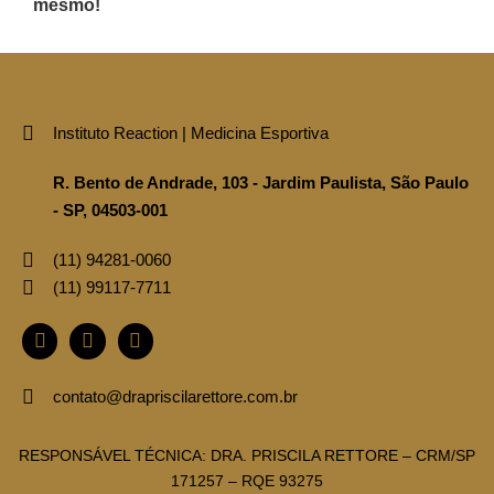
mesmo!
Instituto Reaction | Medicina Esportiva
R. Bento de Andrade, 103 - Jardim Paulista, São Paulo
- SP, 04503-001
(11)‪ 94281‑0060‬
(11) ‪99117‑7711‬
contato@drapriscilarettore.com.br
RESPONSÁVEL TÉCNICA: DRA. PRISCILA RETTORE – CRM/SP
171257 – RQE 93275