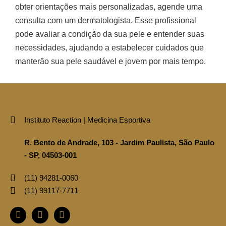
obter orientações mais personalizadas, agende uma
consulta com um dermatologista. Esse profissional
pode avaliar a condição da sua pele e entender suas
necessidades, ajudando a estabelecer cuidados que
manterão sua pele saudável e jovem por mais tempo.
Instituto Reaction | Medicina Esportiva
R. Bento de Andrade, 103 - Jardim Paulista, São Paulo
- SP, 04503-001
(11)‪ 94281‑0060‬
(11) ‪99117‑7711‬