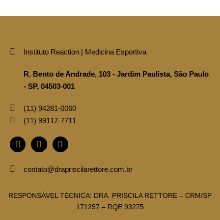
Instituto Reaction | Medicina Esportiva
R. Bento de Andrade, 103 - Jardim Paulista, São Paulo
- SP, 04503-001
(11)‪ 94281‑0060‬
(11) ‪99117‑7711‬
contato@drapriscilarettore.com.br
RESPONSÁVEL TÉCNICA: DRA. PRISCILA RETTORE – CRM/SP
171257 – RQE 93275