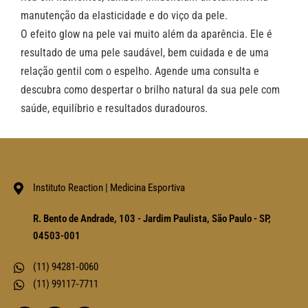
manutenção da elasticidade e do viço da pele.
O efeito glow na pele vai muito além da aparência. Ele é
resultado de uma pele saudável, bem cuidada e de uma
relação gentil com o espelho. Agende uma consulta e
descubra como despertar o brilho natural da sua pele com
saúde, equilíbrio e resultados duradouros.
Instituto Reaction | Medicina Esportiva
R. Bento de Andrade, 103 - Jardim Paulista, São Paulo - SP,
04503-001
(11)‪ 94281‑0060‬
(11) ‪99117‑7711‬